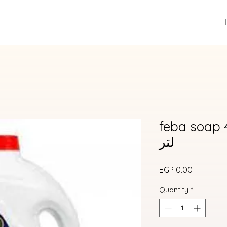
feba soap 4 liter -
لتر
Price
EGP 0.00
Quantity
*