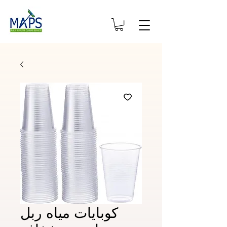
كوبايات مياه ربل